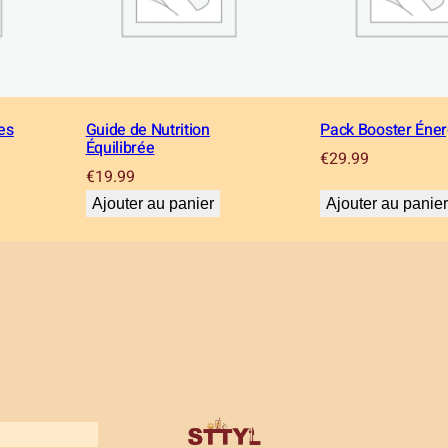
t
i
o
n
V
es
Guide de Nutrition
Pack Booster Éner
Équilibrée
é
€
29.99
g
€
19.99
é
Ajouter au panier
Ajouter au panie
t
a
r
i
e
n
n
e