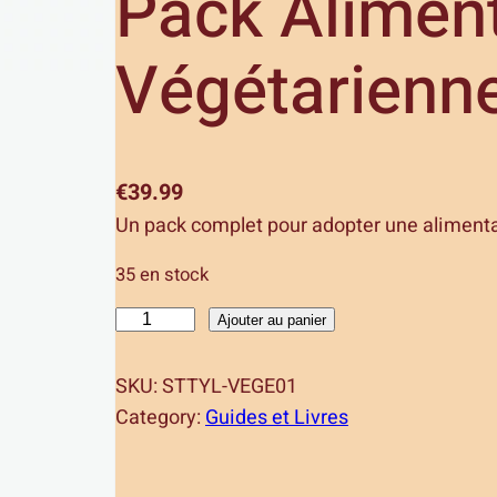
Pack Alimen
Végétarienn
€
39.99
Un pack complet pour adopter une alimenta
35 en stock
q
Ajouter au panier
u
a
SKU:
STTYL-VEGE01
n
Category:
Guides et Livres
t
i