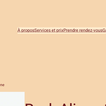
À propos
Services et prix
Prendre rendez-vous
G
nne