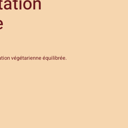
tation
e
tion végétarienne équilibrée.