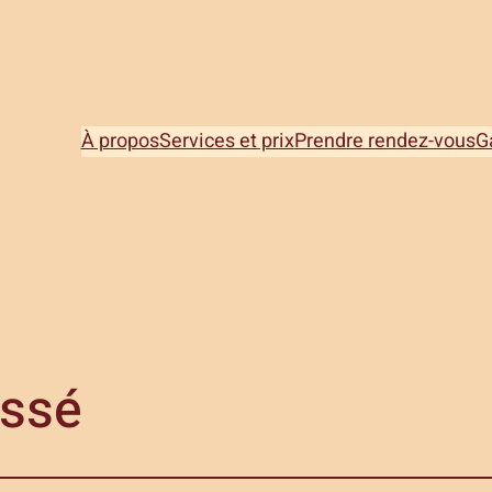
À propos
Services et prix
Prendre rendez-vous
G
assé